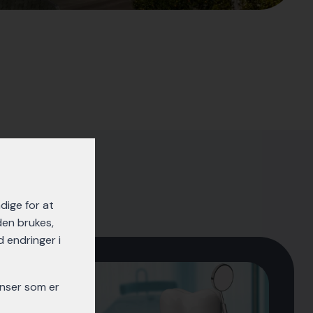
dige for at
den brukes,
d endringer i
onser som er