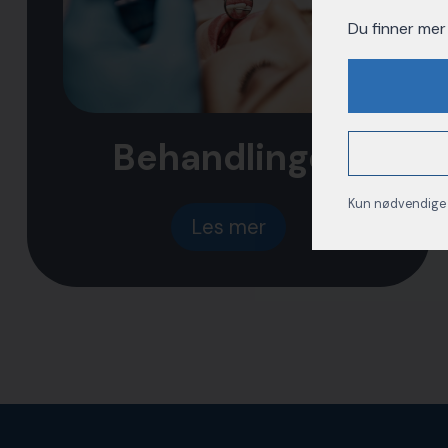
Du finner mer
Behandlinger
Kun nødvendige
Les mer