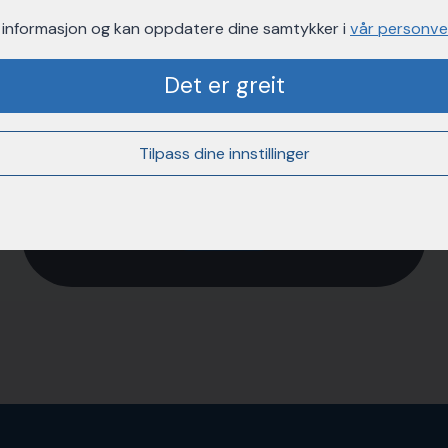
 informasjon og kan oppdatere dine samtykker i
vår personve
Det er greit
Priser
Tilpass dine innstillinger
Les mer