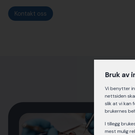
Kontakt oss
Bruk av 
Vi benytter i
nettsiden ska
slik at vi kan
brukernes be
I tillegg bruk
mest mulig rel