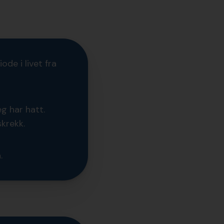
ode i livet fra
g har hatt.
krekk.
.