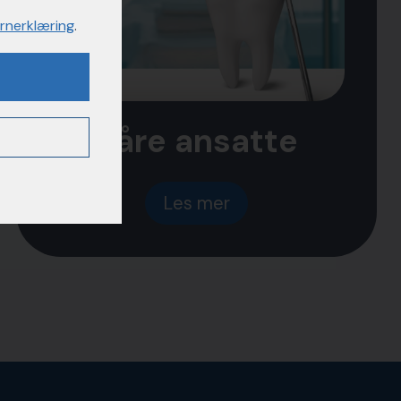
rnerklæring
.
Våre ansatte
Les mer