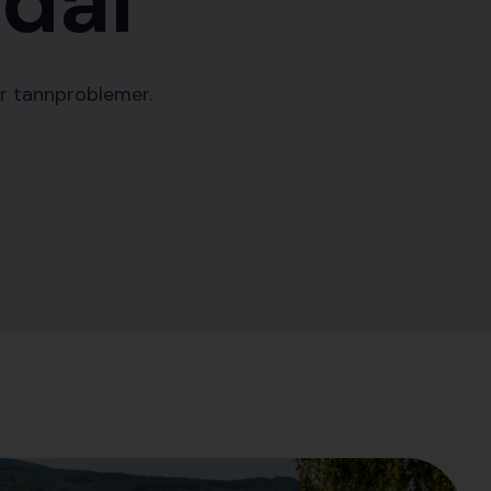
tdal
er tannproblemer.