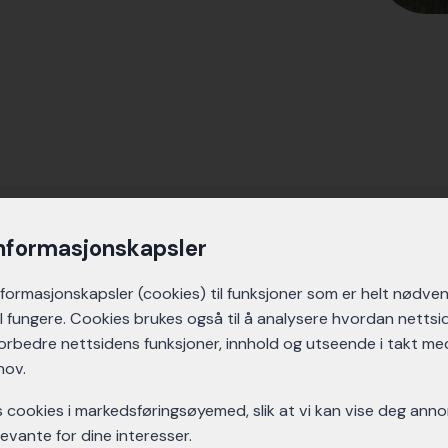
informasjonskapsler
nformasjons­kapsler (cookies) til funksjoner som er helt nødven
l fungere. Cookies brukes også til å analysere hvordan nettsi
 forbedre nettsidens funksjoner, innhold og utseende i takt me
hov.
es cookies i markedsførings­øyemed, slik at vi kan vise deg ann
evante for dine interesser.