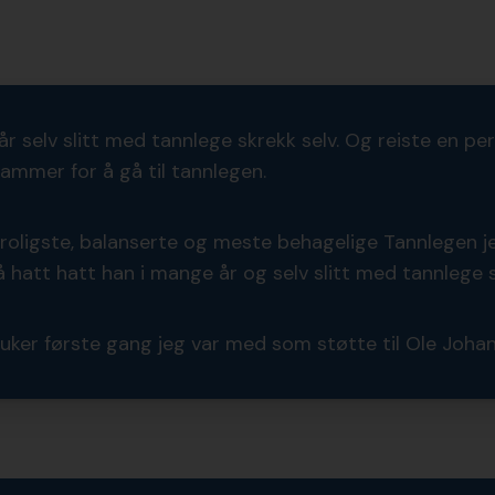
r selv slitt med tannlege skrekk selv. Og reiste en peri
ehammer for å gå til tannlegen.
 roligste, balanserte og meste behagelige Tannlegen je
att hatt han i mange år og selv slitt med tannlege s
3 uker første gang jeg var med som støtte til Ole Johan